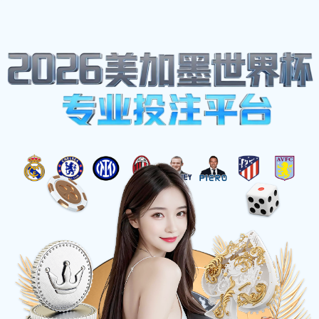
法国足球甲级联赛(法甲)