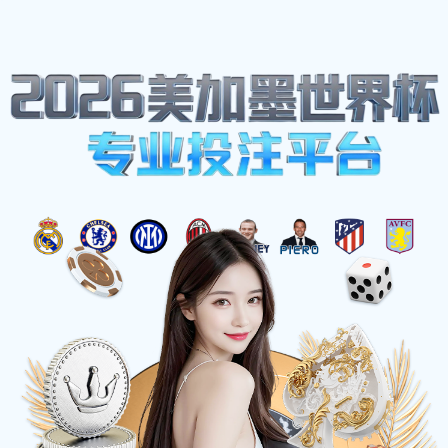
法国足球甲级联赛(法甲)