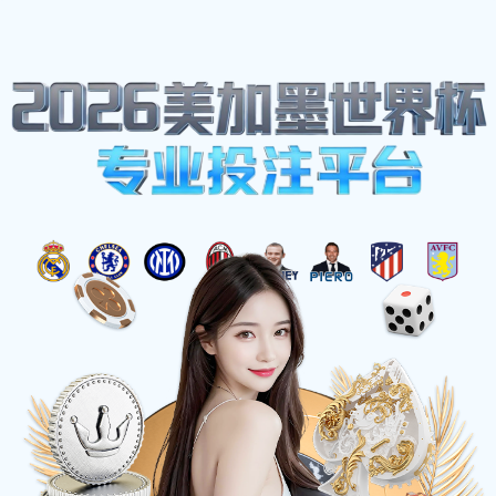
法国足球甲级联赛(法甲)